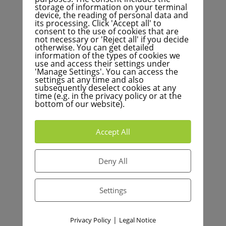
storage of information on your terminal
BNN+: Llega una avalancha de interés a la ciudad
device, the reading of personal data and
its processing. Click 'Accept all' to
consent to the use of cookies that are
Aktuelles von FÜR Karlsruhe
not necessary or 'Reject all' if you decide
otherwise. You can get detailed
information of the types of cookies we
use and access their settings under
FÜR Karlsruhe fordert umfassende Überprüfung
'Manage Settings'. You can access the
städtischer Mitgliedschaften
settings at any time and also
subsequently deselect cookies at any
FÜR Karlsruhe setzt sich für den Erhalt der
time (e.g. in the privacy policy or at the
bottom of our website).
Garnisonskirche in Knielingen ein
Finanzielle Herausforderungen der Kommunen: Ein
Accept All
Podcast-Gespräch mit Dr. Breitkreuz
FÜR Karlsruhe begrüßt Verkauf städtischer
Immobilien – Langjährige Forderung wird umgesetzt
Deny All
Bei der Südumfahrung in Hagsfeld: Eine riskante
Entscheidung gegen wirtschaftliche Vernunft und
Settings
ökologische Notwendigkeiten
|
Privacy Policy
Legal Notice