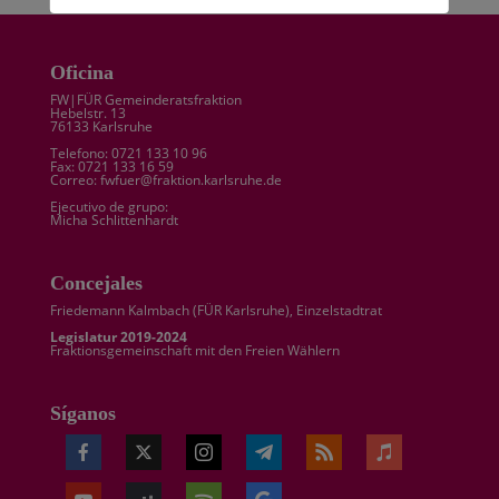
Oficina
FW|FÜR Gemeinderatsfraktion
Hebelstr. 13
76133 Karlsruhe
Telefono: 0721 133 10 96
Fax: 0721 133 16 59
Correo: fwfuer@fraktion.karlsruhe.de
Ejecutivo de grupo:
Micha Schlittenhardt
Concejales
Friedemann Kalmbach (
FÜR Karlsruhe
), Einzelstadtrat
Legislatur 2019-2024
Fraktionsgemeinschaft mit den Freien Wählern
Síganos