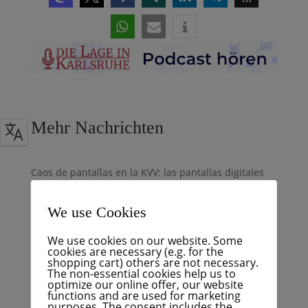
Mehr Nachrichten
Caos de pantallas en la KVV: las pantallas digitales
de información funcionan de forma poco fiable
Podcast: ¿Balsa o puente? La amarga verdad sobre la
We use Cookies
variante sur de Hagsfeld
We use cookies on our website. Some
BNN+: Llega la decisión sobre la circunvalación de
cookies are necessary (e.g. for the
Hagsfeld
shopping cart) others are not necessary.
The non-essential cookies help us to
Crisis presupuestaria con anuncio – FÜR Karlsruhe
optimize our online offer, our website
functions and are used for marketing
pide un giro financiero
purposes. The consent includes the