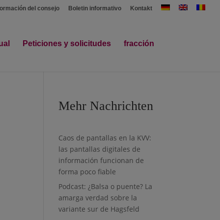
formación del consejo
Boletin informativo
Kontakt
ual
Peticiones y solicitudes
fracción
Mehr Nachrichten
Caos de pantallas en la KVV:
las pantallas digitales de
información funcionan de
forma poco fiable
Podcast: ¿Balsa o puente? La
amarga verdad sobre la
variante sur de Hagsfeld