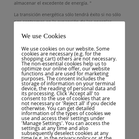
almacenar el excedente de energía. "
La transición energética sólo tendrá éxito si no sólo
nos centramos en la expansión de las energías
renovables, sino que también garantizamos su
We use Cookies
integración en una red estable", afirma Kalmbach.
La investigación también examina el uso de las
We use cookies on our website. Some
cookies are necessary (e.g. for the
tecnologías modernas: ¿hay planes para una gestión
shopping cart) others are not necessary.
inteligente de la electricidad? ¿Y cómo podrían
The non-essential cookies help us to
optimize our online offer, our website
participar los hogares? Según Kalmbach, estas
functions and are used for marketing
preguntas deberían ayudar a impulsar la transición
purposes. The consent includes the
storage of information on your terminal
energética como tarea conjunta en FÜR Karlsruhe.
device, the reading of personal data and
its processing. Click 'Accept all' to
Con esta encuesta, la FÜR Karlsruhe pretende
consent to the use of cookies that are
impulsar una política energética transparente y
not necessary or 'Reject all' if you decide
otherwise. You can get detailed
orientada al futuro. Los resultados no sólo mostrarán
information of the types of cookies we
dónde está progresando ya la ciudad, sino también
use and access their settings under
'Manage Settings'. You can access the
qué retos deben afrontarse todavía para perfilar con
settings at any time and also
éxito el camino hacia un futuro energético
subsequently deselect cookies at any
sostenible.
time (e.g. in the privacy policy or at the