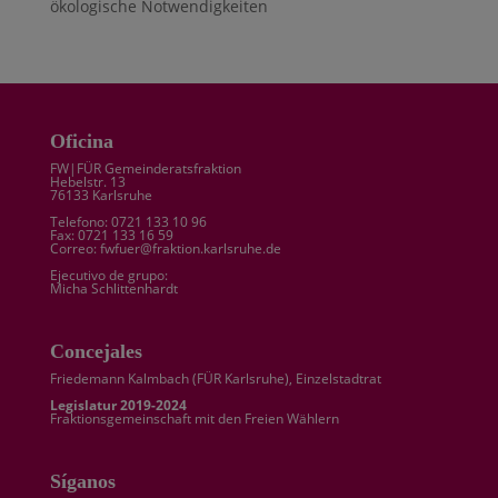
ökologische Notwendigkeiten
Oficina
FW|FÜR Gemeinderatsfraktion
Hebelstr. 13
76133 Karlsruhe
Telefono: 0721 133 10 96
Fax: 0721 133 16 59
Correo: fwfuer@fraktion.karlsruhe.de
Ejecutivo de grupo:
Micha Schlittenhardt
Concejales
Friedemann Kalmbach (
FÜR Karlsruhe
), Einzelstadtrat
Legislatur 2019-2024
Fraktionsgemeinschaft mit den Freien Wählern
Síganos