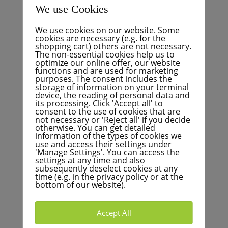
por lo tanto, involucrar al servicio de seguridad
We use Cookies
municipal oa la policía en una etapa temprana. Esto
significa que los delitos pueden prevenirse o
We use cookies on our website. Some
aclararse en una etapa temprana, lo que no ocurre
cookies are necessary (e.g. for the
shopping cart) others are not necessary.
con la vigilancia con cámara clásica, ya que las
The non-essential cookies help us to
grabaciones se utilizan más para preservar pruebas.
optimize our online offer, our website
functions and are used for marketing
Nuestro grupo vota a favor del proyecto piloto de dos
purposes. The consent includes the
años con EnBW, teniendo en cuenta los demás
storage of information on your terminal
device, the reading of personal data and
argumentos de nuestra respuesta a las otras dos
its processing. Click 'Accept all' to
preguntas.
consent to the use of cookies that are
not necessary or 'Reject all' if you decide
Informe BNN sobre el debate
otherwise. You can get detailed
information of the types of cookies we
use and access their settings under
Teile diesen Beitrag
'Manage Settings'. You can access the
settings at any time and also
subsequently deselect cookies at any
time (e.g. in the privacy policy or at the
bottom of our website).
Accept All