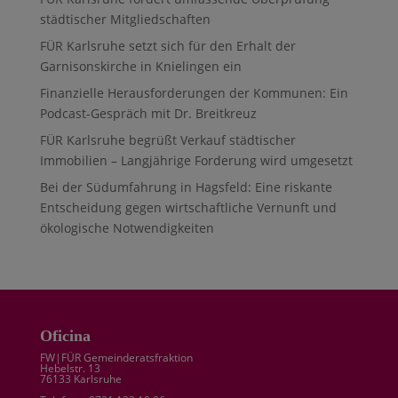
städtischer Mitgliedschaften
FÜR Karlsruhe setzt sich für den Erhalt der
Garnisonskirche in Knielingen ein
Finanzielle Herausforderungen der Kommunen: Ein
Podcast-Gespräch mit Dr. Breitkreuz
FÜR Karlsruhe begrüßt Verkauf städtischer
Immobilien – Langjährige Forderung wird umgesetzt
Bei der Südumfahrung in Hagsfeld: Eine riskante
Entscheidung gegen wirtschaftliche Vernunft und
ökologische Notwendigkeiten
Oficina
FW|FÜR Gemeinderatsfraktion
Hebelstr. 13
76133 Karlsruhe