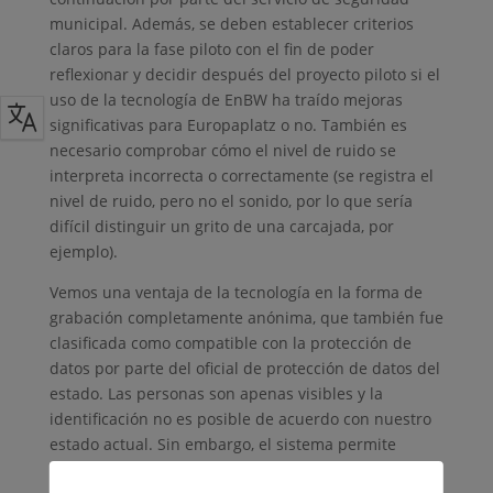
municipal. Además, se deben establecer criterios
claros para la fase piloto con el fin de poder
reflexionar y decidir después del proyecto piloto si el
uso de la tecnología de EnBW ha traído mejoras
significativas para Europaplatz o no. También es
necesario comprobar cómo el nivel de ruido se
interpreta incorrecta o correctamente (se registra el
nivel de ruido, pero no el sonido, por lo que sería
difícil distinguir un grito de una carcajada, por
ejemplo).
Vemos una ventaja de la tecnología en la forma de
grabación completamente anónima, que también fue
clasificada como compatible con la protección de
datos por parte del oficial de protección de datos del
estado. Las personas son apenas visibles y la
identificación no es posible de acuerdo con nuestro
estado actual. Sin embargo, el sistema permite
identificar posibles peligros a medida que surgen y,