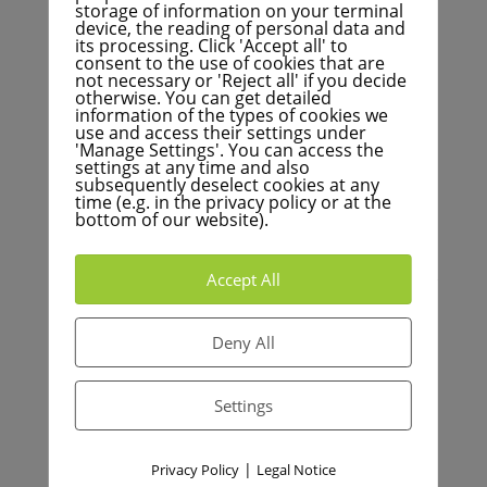
storage of information on your terminal
grupo. Por lo tanto, el grupo parlamentario plantea
device, the reading of personal data and
una nueva pregunta sobre los costos de la
its processing. Click 'Accept all' to
consent to the use of cookies that are
renovación y la posibilidad de congelar la
not necessary or 'Reject all' if you decide
construcción. En la primavera de 2021, solicitó una
otherwise. You can get detailed
information of the types of cookies we
auditoría de desempeño, que en realidad se incluyó.
use and access their settings under
'Manage Settings'. You can access the
Estos resultados se conocieron esta semana.
settings at any time and also
Consideramos que el examen está incompleto y en
subsequently deselect cookies at any
time (e.g. in the privacy policy or at the
parte incorrecto y rechazaremos este proyecto de
bottom of our website).
resolución y pediremos al alcalde que presente un
documento votable nuevamente en una fecha
Accept All
posterior. La ciudad y el estado parecen querer crear
hechos y presentar al concejo municipal una
plantilla para "siga así". No podemos estar de
Deny All
acuerdo con esto y esta vez no estamos solos en esta
opinión.
Settings
Teile diesen Beitrag
|
Privacy Policy
Legal Notice