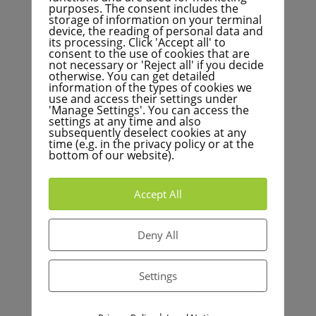
presupuestaria de la ciudad, la renovación del
purposes. The consent includes the
storage of information on your terminal
ferrocarril de Turmberg no puede justificarse en esta
device, the reading of personal data and
dimensión y no puede ser prioritaria. Hay
its processing. Click 'Accept all' to
consent to the use of cookies that are
necesidades y proyectos más urgentes en los que el
not necessary or 'Reject all' if you decide
dinero estaría mejor invertido, especialmente en la
otherwise. You can get detailed
information of the types of cookies we
ampliación de escuelas y guarderías. El
use and access their settings under
Turmbergbahn es sin duda una parte importante del
'Manage Settings'. You can access the
patrimonio cultural de la ciudad, pero en vista de la
settings at any time and also
subsequently deselect cookies at any
difícil situación financiera de la ciudad, debemos
time (e.g. in the privacy policy or at the
sopesar cuidadosamente qué inversiones aportarán
bottom of our website).
el mayor beneficio a los ciudadanos".
Para preservar el atractivo del Turmbergbahn, el
Accept All
grupo del consejo municipal propone una
renovación parcial.
Deny All
Settings
FAQ