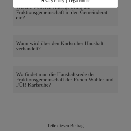
|
Privacy Policy
Legal Notice
Welche weiteren Anträge bring die
Fraktionsgemeinschaft in den Gemeinderat
ein?
Wann wird über den Karlsruher Haushalt
verhandelt?
Wo findet man die Haushaltsrede der
Fraktionsgemeinschaft der Freien Wähler und
FÜR Karlsruhe?
Teile diesen Beitrag