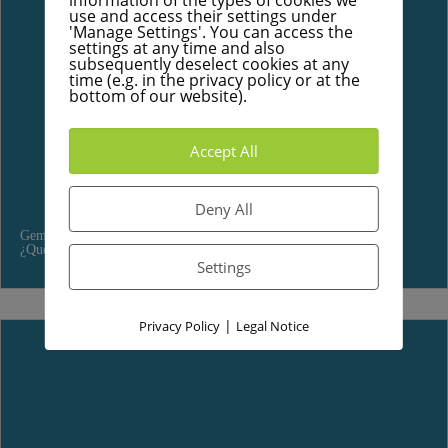
information of the types of cookies we
use and access their settings under
'Manage Settings'. You can access the
settings at any time and also
subsequently deselect cookies at any
time (e.g. in the privacy policy or at the
bottom of our website).
Accept All
Deny All
Gemeinderatsinfo 13/2024: Después de las elecciones municipales:
¿Qué ocurre después?
Settings
|
Privacy Policy
Legal Notice