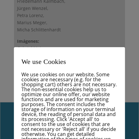
Friedemann Kalmbach,
Jürgen Wenzel,
Petra Lorenz,
Marius Meger,
Micha Schlittenhardt
Imágenes:
Gabriel Meier,
Daniel Gräber,
We use Cookies
Micha Schlittenhardt,
unsplash.com,
We use cookies on our website. Some
pixabay.com
cookies are necessary (e.g. for the
shopping cart) others are not necessary.
The non-essential cookies help us to
optimize our online offer, our website
functions and are used for marketing
purposes. The consent includes the
storage of information on your terminal
device, the reading of personal data and
its processing. Click 'Accept all' to
consent to the use of cookies that are
not necessary or 'Reject all' if you decide
otherwise. You can get detailed