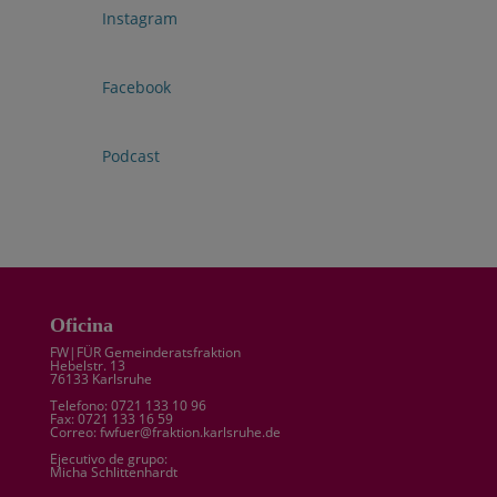

Instagram

Facebook

Podcast
Oficina
FW|FÜR Gemeinderatsfraktion
Hebelstr. 13
76133 Karlsruhe
Telefono: 0721 133 10 96
Fax: 0721 133 16 59
Correo: fwfuer@fraktion.karlsruhe.de
Ejecutivo de grupo:
Micha Schlittenhardt