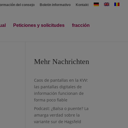
formación del consejo
Boletin informativo
Kontakt
ual
Peticiones y solicitudes
fracción
Mehr Nachrichten
Caos de pantallas en la KVV:
las pantallas digitales de
información funcionan de
forma poco fiable
Podcast: ¿Balsa o puente? La
amarga verdad sobre la
variante sur de Hagsfeld