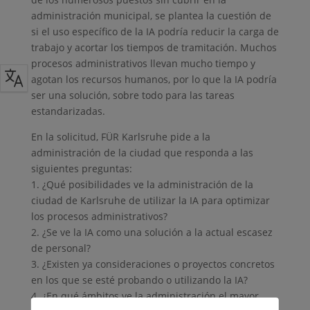
administración municipal, se plantea la cuestión de
si el uso específico de la IA podría reducir la carga de
trabajo y acortar los tiempos de tramitación. Muchos
procesos administrativos llevan mucho tiempo y
agotan los recursos humanos, por lo que la IA podría
ser una solución, sobre todo para las tareas
estandarizadas.
En la solicitud, FÜR Karlsruhe pide a la
administración de la ciudad que responda a las
siguientes preguntas:
1. ¿Qué posibilidades ve la administración de la
ciudad de Karlsruhe de utilizar la IA para optimizar
los procesos administrativos?
2. ¿Se ve la IA como una solución a la actual escasez
de personal?
3. ¿Existen ya consideraciones o proyectos concretos
en los que se esté probando o utilizando la IA?
4. ¿En qué ámbitos ve la administración el mayor