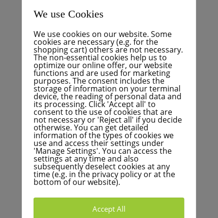
potencial para la IA, y dónde se establecen límites
claros?
We use Cookies
5. ¿Qué preocupaciones legales existen en relación
We use cookies on our website. Some
con el uso de la IA en procesos administrativos
cookies are necessary (e.g. for the
delicados?
shopping cart) others are not necessary.
The non-essential cookies help us to
La FÜR Karlsruhe apuesta por una administración
optimize our online offer, our website
functions and are used for marketing
municipal centrada en el ciudadano, transparente y
purposes. The consent includes the
moderna. Las respuestas de la administración
storage of information on your terminal
device, the reading of personal data and
municipal proporcionarán información sobre si
its processing. Click 'Accept all' to
Karlsruhe ya está dando pasos hacia una
consent to the use of cookies that are
not necessary or 'Reject all' if you decide
administración apoyada digitalmente o si aún es
otherwise. You can get detailed
necesario actuar.
information of the types of cookies we
use and access their settings under
'Manage Settings'. You can access the
Teile diesen Beitrag
settings at any time and also
subsequently deselect cookies at any
time (e.g. in the privacy policy or at the
bottom of our website).
Accept All