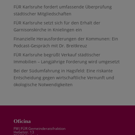
FÜR Karlsruhe fordert umfassende Überprüfung
städtischer Mitgliedschaften
FÜR Karlsruhe setzt sich für den Erhalt der
Garnisonskirche in Knielingen ein
Finanzielle Herausforderungen der Kommunen: Ein
Podcast-Gespräch mit Dr. Breitkreuz
FÜR Karlsruhe begrüßt Verkauf städtischer
Immobilien – Langjährige Forderung wird umgesetzt
Bei der Südumfahrung in Hagsfeld: Eine riskante
Entscheidung gegen wirtschaftliche Vernunft und
ökologische Notwendigkeiten
Oficina
FW|FÜR Gemeinderatsfraktion
Hebelstr. 13