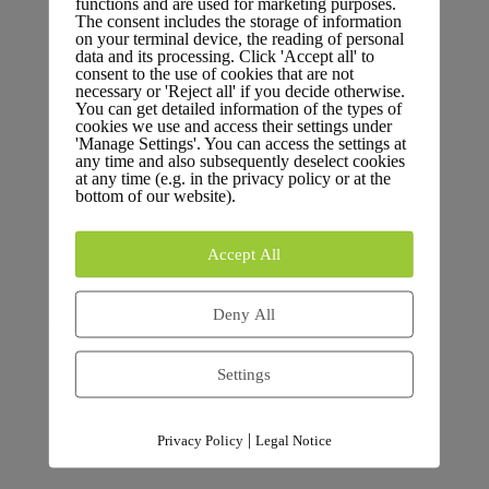
functions and are used for marketing purposes.
Aktuelles von FÜR Karlsruhe
The consent includes the storage of information
on your terminal device, the reading of personal
data and its processing. Click 'Accept all' to
consent to the use of cookies that are not
necessary or 'Reject all' if you decide otherwise.
FÜR Karlsruhe fordert umfassende Überprüfung
You can get detailed information of the types of
städtischer Mitgliedschaften
cookies we use and access their settings under
'Manage Settings'. You can access the settings at
FÜR Karlsruhe setzt sich für den Erhalt der
any time and also subsequently deselect cookies
at any time (e.g. in the privacy policy or at the
Garnisonskirche in Knielingen ein
bottom of our website).
Finanzielle Herausforderungen der Kommunen: Ein
Accept All
Podcast-Gespräch mit Dr. Breitkreuz
FÜR Karlsruhe begrüßt Verkauf städtischer Immobilien
Deny All
– Langjährige Forderung wird umgesetzt
Bei der Südumfahrung in Hagsfeld: Eine riskante
Settings
Entscheidung gegen wirtschaftliche Vernunft und
ökologische Notwendigkeiten
|
Privacy Policy
Legal Notice