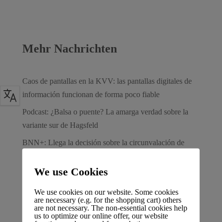
Mehr Nachrichten
Caos de pantallas en la KVV: las pantallas digitales de
información funcionan de forma poco fiable
Podcast: ¿Balsa o puente? La amarga verdad sobre la
variante sur de Hagsfeld
BNN+: Llega la decisión sobre la circunvalación de
Hagsfeld
We use Cookies
Crisis presupuestaria con anuncio – FÜR Karlsruhe pide
un giro financiero
We use cookies on our website. Some cookies
are necessary (e.g. for the shopping cart) others
BNN+: Llega una avalancha de interés a la ciudad
are not necessary. The non-essential cookies help
us to optimize our online offer, our website