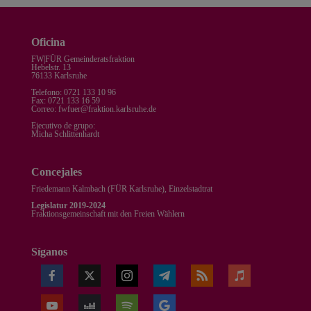
Oficina
FW|FÜR Gemeinderatsfraktion
Hebelstr. 13
76133 Karlsruhe
Telefono: 0721 133 10 96
Fax: 0721 133 16 59
Correo: fwfuer@fraktion.karlsruhe.de
Ejecutivo de grupo:
Micha Schlittenhardt
Concejales
Friedemann Kalmbach (
FÜR Karlsruhe
), Einzelstadtrat
Legislatur 2019-2024
Fraktionsgemeinschaft mit den Freien Wählern
Síganos