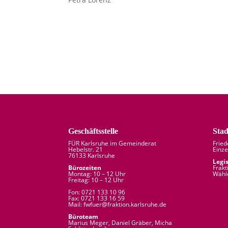
Geschäftsstelle
Stad
FÜR Karlsruhe im Gemeinderat
Frie
Hebelstr. 21
Einze
76133 Karlsruhe
Legi
Bürozeiten
Frakt
Montag: 10 – 12 Uhr
Wähl
Freitag: 10 – 12 Uhr
Fon: 0721 133 10 96
Fax: 0721 133 16 59
Mail: fw
fuer
@
fraktion.
karlsruhe.
de
Büroteam
Marius Meger, Daniel Gräber, Micha