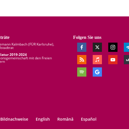
träte
Folgen Sie uns
demann Kalmbach (
FÜR Karlsruhe
),
lstadtrat
slatur 2019-2024
ionsgemeinschaft mit den Freien
ern
Bildnachweise
English
Română
Español