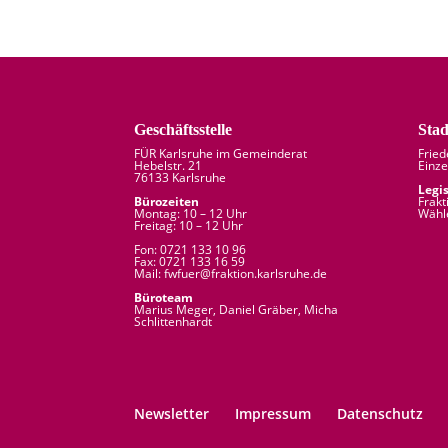
Geschäftsstelle
Stad
FÜR Karlsruhe im Gemeinderat
Frie
Hebelstr. 21
Einze
76133 Karlsruhe
Legi
Bürozeiten
Frakt
Montag: 10 – 12 Uhr
Wähl
Freitag: 10 – 12 Uhr
Fon: 0721 133 10 96
Fax: 0721 133 16 59
Mail: fw
fuer
@
fraktion.
karlsruhe.
de
Büroteam
Marius Meger, Daniel Gräber, Micha
Schlittenhardt
Newsletter
Impressum
Datenschutz