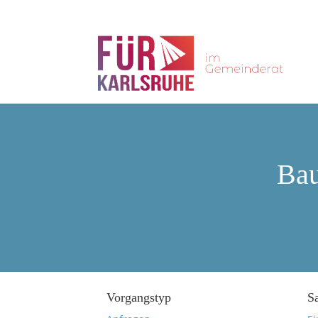
Bau
Vorgangstyp
S