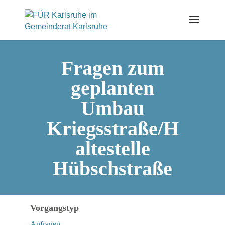
Skip
to
content
Fragen zum
geplanten
Umbau
Kriegsstraße/H
altestelle
Hübschstraße
Vorgangstyp
Anfragen