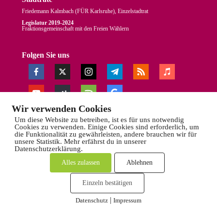
Friedemann Kalmbach (
FÜR Karlsruhe
), Einzelstadtrat
Legislatur 2019-2024
Fraktionsgemeinschaft mit den Freien Wählern
Folgen Sie uns
Wir verwenden Cookies
Um diese Website zu betreiben, ist es für uns notwendig
Cookies zu verwenden. Einige Cookies sind erforderlich, um
die Funktionalität zu gewährleisten, andere brauchen wir für
unsere Statistik. Mehr erfährst du in unserer
Datenschutzerklärung.
Alles zulassen
Ablehnen
Newsletter
Impressum
Datenschutz
Einzeln bestätigen
Bildnachweise
English
Română
Español
|
Datenschutz
Impressum
Cookies