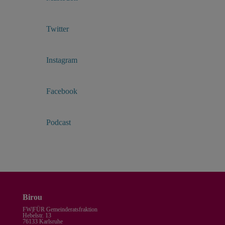

Twitter

Instagram

Facebook

Podcast
Birou
FW|FÜR Gemeinderatsfraktion
Hebelstr. 13
76133 Karlsruhe