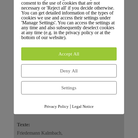
consent to the use of cookies that are not
necessary or 'Reject all' if you decide otherwise.
ISSN 2751-7918
You can get detailed information of the types of
cookies we use and access their settings under
Citație:
'Manage Settings'. You can access the settings at
any time and also subsequently deselect cookies
at any time (e.g. in the privacy policy or at the
bottom of our website).
Publicat de:
Accept All
Freie Wähler | FÜR Karlsruhe grupul consiliului
municipal
Deny All
Haus der Fraktionen
Hebelstraße 13
Settings
76133 Karlsruhe
V.i.S.d.P.:
|
Privacy Policy
Legal Notice
Friedemann Kalmbach
Texte:
Friedemann Kalmbach,