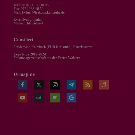
Telefon: 0721 133 10 96
Fax: 0721 133 16 59
Mail: fwfuer@fraktion.karlsruhe.de
Executivul grupului:
Micha Schlittenhardt
Consilieri
Friedemann Kalmbach (
FÜR Karlsruhe
), Einzelstadtrat
Legislatur 2019-2024
Fraktionsgemeinschaft mit den Freien Wählern
Urmați-ne