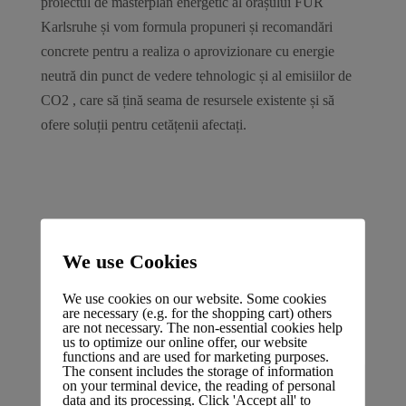
proiectul de masterplan energetic al orașului FÜR
Karlsruhe și vom formula propuneri și recomandări
concrete pentru a realiza o aprovizionare cu energie
neutră din punct de vedere tehnologic și al emisiilor de
CO2 , care să țină seama de resursele existente și să
ofere soluții pentru cetățenii afectați.
Teile diesen Beitrag
We use Cookies
We use cookies on our website. Some cookies
are necessary (e.g. for the shopping cart) others
are not necessary. The non-essential cookies help
us to optimize our online offer, our website
functions and are used for marketing purposes.
The consent includes the storage of information
Alegători liberi | FÜR Karlsruhe
on your terminal device, the reading of personal
consiliul municipal info
data and its processing. Click 'Accept all' to