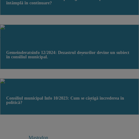
întâmplă în continuare?
Gemeinderatsinfo 12/2024: Dezastrul deșeurilor devine un subiect
în consiliul municipal.
Consiliul municipal Info 10/2023: Cum se câștigă încrederea în
politică?

Mastodon