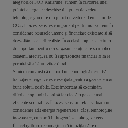
alegătorilor FOR Karlsruhe, suntem în favoarea unei
politici energetice deschise din punct de vedere
tehnologic și neutre din punct de vedere al emisiilor de
CO2. În acest sens, este important pentru noi să luăm în
considerare resursele umane și financiare existente și să
dezvoltăm scenarii realiste. În același timp, este extrem
de important pentru noi să găsim soluții care să implice
cetățenii afectați, să nu îi suprasolicite financiar și să le
permită să aibă un viitor durabil.
Suntem convinși că o abordare tehnologică deschisă a
tranziției energetice este esențială pentru a găsi cele mai
bune soluții posibile. Este important să examinăm
diferitele opțiuni și apoi să le selectăm pe cele mai
eficiente și durabile. În acest sens, ar trebui să luăm în
considerare atât energia regenerabilă, cât și tehnologiile
inovatoare, cum ar fi hidrogenul sau alte gaze verzi.
În același timp, recunoaștem că tranziția către o