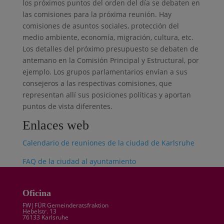
los próximos puntos del orden del día se debaten en
las comisiones para la próxima reunión. Hay
comisiones de asuntos sociales, protección del
medio ambiente, economía, migración, cultura, etc.
Los detalles del próximo presupuesto se debaten de
antemano en la Comisión Principal y Estructural, por
ejemplo. Los grupos parlamentarios envían a sus
consejeros a las respectivas comisiones, que
representan allí sus posiciones políticas y aportan
puntos de vista diferentes.
Enlaces web
Calendario de reuniones de la ciudad de Karlsruhe
FAQ de la ciudad al ayuntamiento
Oficina
FW|FÜR Gemeinderatsfraktion
Hebelstr. 13
76133 Karlsruhe