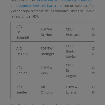
Desde entonces,
el FÜR Karlsruhe está representado
en el Ayuntamiento de Karlsruhe
con un solo escaño,
y el concejal restante de los Votantes Libres se unió a
la facción del FDP.
AfD
FDP/FW
CDU
CDU
Dr
Dr Noé
Hofmann
Müller
Schmidt
CDU
AfD
FDP/FW
CDU
Bunk-
Dr Lenz
Böringer
Dr Müll
Merkel
CDU
AfD
FDP/FW
CDU
Dr
Rápido
Hock
Pfannku
Dogan
AfD
AfD
FDP/FW
CDU
Seidler
Orgullo
Lorenz
Kehrle