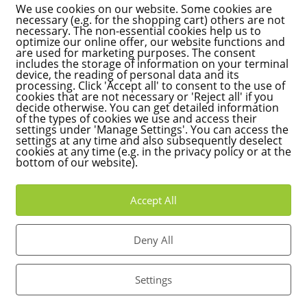
We use cookies on our website. Some cookies are
 y la agrupación de electores FÜR Karlsruhe subrayan la necesidad
necessary (e.g. for the shopping cart) others are not
director energético existente no es suficientemente concreto en cu
necessary. The non-essential cookies help us to
optimize our online offer, our website functions and
 climática. Una hoja de ruta clara con fechas y plazos fijos es cruc
are used for marketing purposes. The consent
l grupo parlamentario también pide que se revise el intervalo de
includes the storage of information on your terminal
device, the reading of personal data and its
a permitir ajustes a corto plazo basados en nuevos datos y cambios
processing. Click 'Accept all' to consent to the use of
ja de ruta práctica para la sustitución de los sistemas de calefacci
cookies that are not necessary or 'Reject all' if you
decide otherwise. You can get detailed information
enibles es de gran importancia para organizar el cambio de forma
of the types of cookies we use and access their
uturo.
settings under 'Manage Settings'. You can access the
settings at any time and also subsequently deselect
cookies at any time (e.g. in the privacy policy or at the
bottom of our website).
UENTES
Accept All
für den Energieleitplan notwendig?
Deny All
der Roadmap abgebildet werden?
Settings