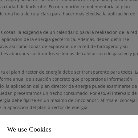
n la ciudad de Karlsruhe. En una moción complementaria al plan
de una hoja de ruta clara para hacer más efectiva la aplicación de 
s cosas, la exigencia de un calendario para la realización de la red
y aplicación de la energía geotérmica. Además, deben definirse
ave, así como zonas de expansión de la red de hidrógeno y su
tud es abordar y sustituir los sistemas de calefacción de gasóleo y g
ra el plan director de energía debe ser transparente para todos. L
forme anual de situación concreto que proporcione información
do, la aplicación del plan director de energía puede examinarse de
uedan presentarnos un hecho consumado. Por eso, el intervalo de
nergía debe fijarse en un máximo de cinco años", afirma el concejal
a aplicación del plan director de energía.
disponibilidad de las subvenciones federales mencionadas en el 
sultados y una revisión específica de la financiación de las medida
We use Cookies