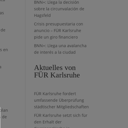
BNN+: Llega la decisión
sobre la circunvalación de
las
Hagsfeld
Crisis presupuestaria con
 de
anuncio – FÜR Karlsruhe
pide un giro financiero
BNN+: Llega una avalancha
as en
de interés a la ciudad
Aktuelles von
a
FÜR Karlsruhe
FÜR Karlsruhe fordert
umfassende Überprüfung
städtischer Mitgliedschaften
plan
FÜR Karlsruhe setzt sich für
s de
den Erhalt der