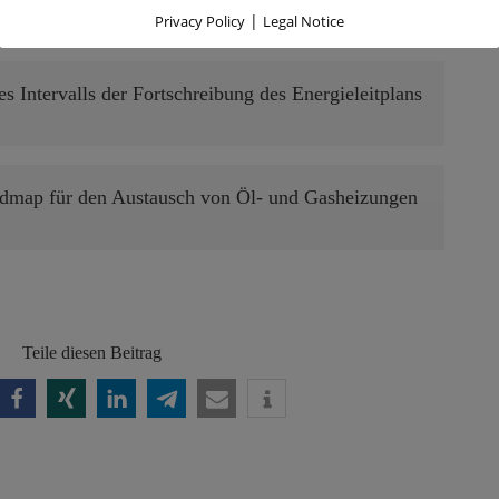
ericht zum Energieleitplan vorgelegt werden?
|
Privacy Policy
Legal Notice
 Intervalls der Fortschreibung des Energieleitplans
admap für den Austausch von Öl- und Gasheizungen
Teile diesen Beitrag