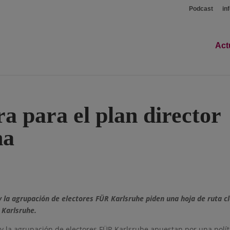
Podcast
in
Act
ra para el plan director
na
y la agrupación de electores FÜR Karlsruhe piden una hoja de ruta c
 Karlsruhe.
 y la agrupación de electores FÜR Karlsruhe apuestan por una polít