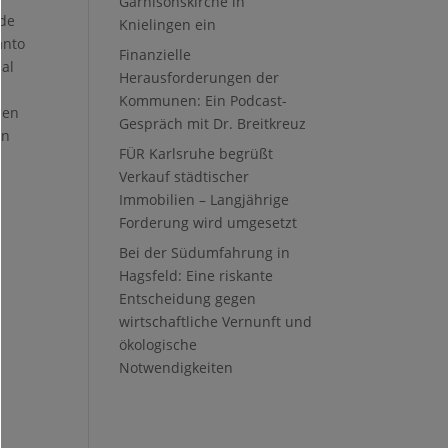
Garnisonskirche in
 de
Knielingen ein
anto
Finanzielle
ial
Herausforderungen der
Kommunen: Ein Podcast-
 en
Gespräch mit Dr. Breitkreuz
ón
FÜR Karlsruhe begrüßt
Verkauf städtischer
Immobilien – Langjährige
Forderung wird umgesetzt
Bei der Südumfahrung in
Hagsfeld: Eine riskante
Entscheidung gegen
wirtschaftliche Vernunft und
ökologische
Notwendigkeiten