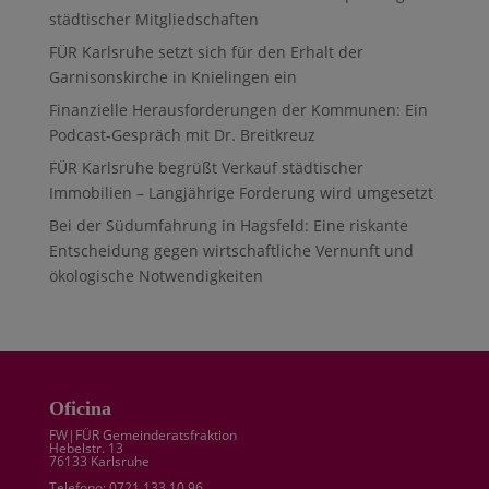
städtischer Mitgliedschaften
FÜR Karlsruhe setzt sich für den Erhalt der
Garnisonskirche in Knielingen ein
Finanzielle Herausforderungen der Kommunen: Ein
Podcast-Gespräch mit Dr. Breitkreuz
FÜR Karlsruhe begrüßt Verkauf städtischer
Immobilien – Langjährige Forderung wird umgesetzt
Bei der Südumfahrung in Hagsfeld: Eine riskante
Entscheidung gegen wirtschaftliche Vernunft und
ökologische Notwendigkeiten
Oficina
FW|FÜR Gemeinderatsfraktion
Hebelstr. 13
76133 Karlsruhe
Telefono: 0721 133 10 96