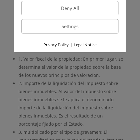
significa que cambiarán las contribuciones de los
Deny All
distintos grupos de contribuyentes.
¿Cómo se calcula el impuesto sobre
Settings
bienes inmuebles?
El impuesto sobre bienes inmuebles se calcula en
|
Privacy Policy
Legal Notice
varios pasos:
1. Valor fiscal de la propiedad: En primer lugar, se
determina el valor de la propiedad sobre la base
de los nuevos principios de valoración.
2. Importe de la liquidación del impuesto sobre
bienes inmuebles: Al valor del impuesto sobre
bienes inmuebles se le aplica el denominado
importe de la liquidación del impuesto sobre
bienes inmuebles. Es el resultado de un
porcentaje fijado por el Estado.
3. multiplicado por el tipo de gravamen: El