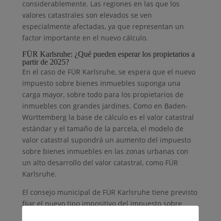
considerablemente. Las regiones en las que los
valores catastrales son elevados se ven
especialmente afectadas, ya que representan un
factor importante en el nuevo cálculo.
FÜR Karlsruhe: ¿Qué pueden esperar los propietarios a
partir de 2025?
En el caso de FÜR Karlsruhe, se espera que el nuevo
impuesto sobre bienes inmuebles suponga una
carga mayor, sobre todo para los propietarios de
inmuebles con grandes jardines. Como en Baden-
Württemberg la base de cálculo es el valor catastral
estándar y el tamaño de la parcela, el modelo de
valor catastral supondrá un aumento del impuesto
sobre bienes inmuebles en las zonas urbanas con
un alto desarrollo del valor catastral, como FÜR
Karlsruhe.
El consejo municipal de FÜR Karlsruhe tiene previsto
fijar el nuevo tipo impositivo del impuesto sobre
bienes inmuebles en 2025. Con la aprobación del