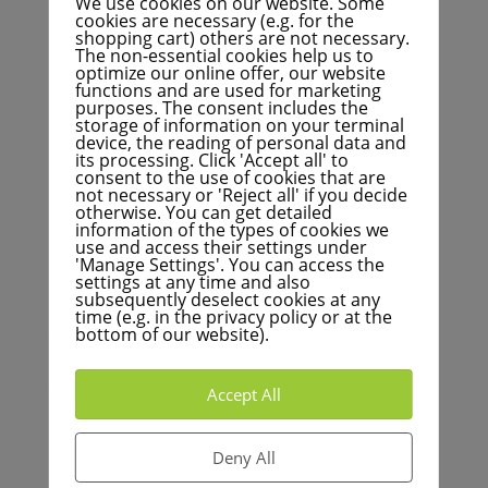
We use cookies on our website. Some
cookies are necessary (e.g. for the
Consiliul municipal FÜR Karlsruhe intenționează să
shopping cart) others are not necessary.
stabilească noua rată de evaluare pentru impozitul
The non-essential cookies help us to
optimize our online offer, our website
pe proprietate în 2025. Cu aprobarea consiliului
functions and are used for marketing
municipal, rata de evaluare se va aplica de la 1
purposes. The consent includes the
storage of information on your terminal
ianuarie 2025. Cu toate acestea, bugetul orașului
device, the reading of personal data and
FÜR Karlsruhe va rămâne neutru - veniturile anuale
its processing. Click 'Accept all' to
consent to the use of cookies that are
din impozitul pe proprietate vor rămâne la
not necessary or 'Reject all' if you decide
aproximativ 60 de milioane de euro. Proprietățile
otherwise. You can get detailed
comerciale vor fi scutite de aproximativ 9 milioane de
information of the types of cookies we
use and access their settings under
euro ca urmare a reformei, în timp ce proprietarii
'Manage Settings'. You can access the
privați și chiriașii vor trebui să suporte o sarcină
settings at any time and also
subsequently deselect cookies at any
fiscală proporțional mai mare.
time (e.g. in the privacy policy or at the
bottom of our website).
În unele cazuri, impozitul pe proprietate pentru
gospodăriile private ar putea crește cu până la 300%.
În multe cazuri, proprietarii de case izolate cu
Accept All
grădină vor trebui să plătească mult mai mult
impozit pe proprietate. Chiar dacă orașul nu
Deny All
generează niciun venit suplimentar din această taxă,