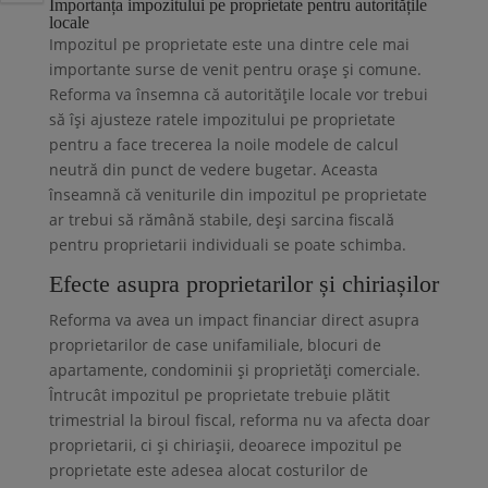
Importanța impozitului pe proprietate pentru autoritățile
locale
Impozitul pe proprietate este una dintre cele mai
importante surse de venit pentru orașe și comune.
Reforma va însemna că autoritățile locale vor trebui
să își ajusteze ratele impozitului pe proprietate
pentru a face trecerea la noile modele de calcul
neutră din punct de vedere bugetar. Aceasta
înseamnă că veniturile din impozitul pe proprietate
ar trebui să rămână stabile, deși sarcina fiscală
pentru proprietarii individuali se poate schimba.
Efecte asupra proprietarilor și chiriașilor
Reforma va avea un impact financiar direct asupra
proprietarilor de case unifamiliale, blocuri de
apartamente, condominii și proprietăți comerciale.
Întrucât impozitul pe proprietate trebuie plătit
trimestrial la biroul fiscal, reforma nu va afecta doar
proprietarii, ci și chiriașii, deoarece impozitul pe
proprietate este adesea alocat costurilor de