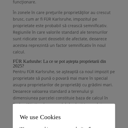
funcționare.
În zonele în care prețurile proprietăților au crescut
brusc, cum ar fi FÜR Karlsruhe, impozitul pe
proprietate este probabil să crească semnificativ.
Regiunile în care valorile standard ale terenurilor
sunt ridicate sunt deosebit de afectate, deoarece
acestea reprezintă un factor semnificativ în noul
calcul.
FÜR Karlsruhe: La ce se pot aștepta proprietarii din
2025?
Pentru FÜR Karlsruhe, se așteaptă ca noul impozit pe
proprietate să pună o povară mai mare în special
asupra proprietarilor de proprietăți cu grădini mari.
Deoarece valoarea standard a terenului și
dimensiunea parcelei constituie baza de calcul în
Baden-Württemberg, modelul valorii terenului va
duce la o creștere a impozitului pe proprietate în
We use Cookies
zonele urbane cu o dezvoltare ridicată a valorii
terenului, cum ar fi FÜR Karlsruhe.