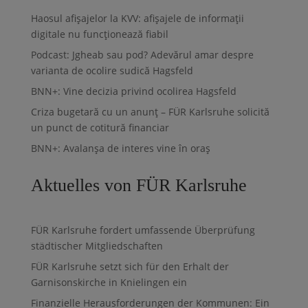
Haosul afișajelor la KVV: afișajele de informații
digitale nu funcționează fiabil
Podcast: Jgheab sau pod? Adevărul amar despre
varianta de ocolire sudică Hagsfeld
BNN+: Vine decizia privind ocolirea Hagsfeld
Criza bugetară cu un anunț – FÜR Karlsruhe solicită
un punct de cotitură financiar
BNN+: Avalanșa de interes vine în oraș
Aktuelles von FÜR Karlsruhe
FÜR Karlsruhe fordert umfassende Überprüfung
städtischer Mitgliedschaften
FÜR Karlsruhe setzt sich für den Erhalt der
Garnisonskirche in Knielingen ein
Finanzielle Herausforderungen der Kommunen: Ein