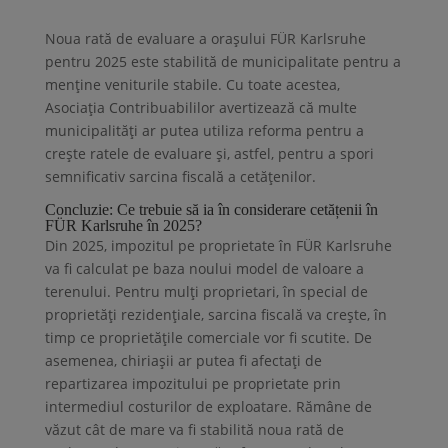
Noua rată de evaluare a orașului FÜR Karlsruhe
pentru 2025 este stabilită de municipalitate pentru a
menține veniturile stabile. Cu toate acestea,
Asociația Contribuabililor avertizează că multe
municipalități ar putea utiliza reforma pentru a
crește ratele de evaluare și, astfel, pentru a spori
semnificativ sarcina fiscală a cetățenilor.
Concluzie: Ce trebuie să ia în considerare cetățenii în
FÜR Karlsruhe în 2025?
Din 2025, impozitul pe proprietate în FÜR Karlsruhe
va fi calculat pe baza noului model de valoare a
terenului. Pentru mulți proprietari, în special de
proprietăți rezidențiale, sarcina fiscală va crește, în
timp ce proprietățile comerciale vor fi scutite. De
asemenea, chiriașii ar putea fi afectați de
repartizarea impozitului pe proprietate prin
intermediul costurilor de exploatare. Rămâne de
văzut cât de mare va fi stabilită noua rată de