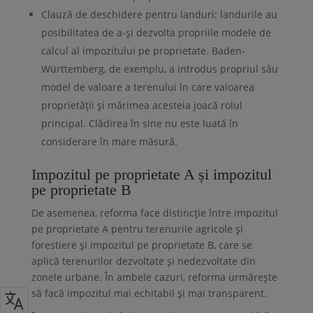
Clauză de deschidere pentru landuri: landurile au
posibilitatea de a-și dezvolta propriile modele de
calcul al impozitului pe proprietate. Baden-
Württemberg, de exemplu, a introdus propriul său
model de valoare a terenului în care valoarea
proprietății și mărimea acesteia joacă rolul
principal. Clădirea în sine nu este luată în
considerare în mare măsură.
Impozitul pe proprietate A și impozitul
pe proprietate B
De asemenea, reforma face distincție între impozitul
pe proprietate A pentru terenurile agricole și
forestiere și impozitul pe proprietate B, care se
aplică terenurilor dezvoltate și nedezvoltate din
zonele urbane. În ambele cazuri, reforma urmărește
să facă impozitul mai echitabil și mai transparent.