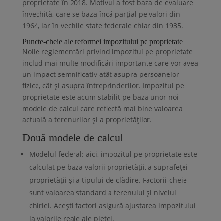
proprietate în 2018. Motivul a fost baza de evaluare
învechită, care se baza încă parțial pe valori din
1964, iar în vechile state federale chiar din 1935.
Puncte-cheie ale reformei impozitului pe proprietate
Noile reglementări privind impozitul pe proprietate
includ mai multe modificări importante care vor avea
un impact semnificativ atât asupra persoanelor
fizice, cât și asupra întreprinderilor. Impozitul pe
proprietate este acum stabilit pe baza unor noi
modele de calcul care reflectă mai bine valoarea
actuală a terenurilor și a proprietăților.
Două modele de calcul
Modelul federal: aici, impozitul pe proprietate este
calculat pe baza valorii proprietății, a suprafeței
proprietății și a tipului de clădire. Factorii-cheie
sunt valoarea standard a terenului și nivelul
chiriei. Acești factori asigură ajustarea impozitului
la valorile reale ale pieței.