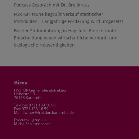
Podcast-Gespräch mit Dr. Breitkreuz
FÜR Karlsruhe begrüßt Verkauf städtischer
Immobilien – Langjährige Forderung wird umgesetzt
Bei der Südumfahrung in Hagsfeld: Eine riskante
Entscheidung gegen wirtschaftliche Vernunft und
ökologische Notwendigkeiten
Birou
FW|FÜR Gemeinderatsfraktion
Hebelstr. 13
76133 Karlsruhe
Telefon: 0721 133 10 96
Fax: 0721 133 16 59
Mail: fwfuer@fraktion.karlsruhe.de
Executivul grupului:
Micha Schlittenhardt