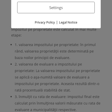
schimbarea sarcinii fiscale înseamnă că contribuțiile
diferitelor grupuri de contribuabili se vor modifica.
Settings
Cum se calculează impozitul pe
proprietate?
|
Privacy Policy
Legal Notice
Impozitul pe proprietate este calculat în mai multe
etape:
1. valoarea impozitului pe proprietate: în primul
rând, valoarea proprietății este determinată pe
baza noilor principii de evaluare.
2. valoarea de evaluare a impozitului pe
proprietate: La valoarea impozitului pe proprietate
se aplică o așa-numită valoare de evaluare a
impozitului pe proprietate. Aceasta rezultă dintr-o
rată procentuală stabilită de stat.
3. înmulțit cu rata de evaluare: Impozitul final este
calculat prin înmulțirea valorii măsurate cu rata de
evaluare a municipalității respective.