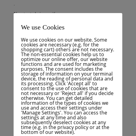
.
Nuestro trabajo en cifras
El trabajo del grupo del consejo municipal en los
We use Cookies
últimos cinco años ha sido intenso y productivo. El
grupo parlamentario ha organizado su trabajo en el
We use cookies on our website. Some
consejo municipal de forma transparente en varios
cookies are necessary (e.g. for the
formatos. Destacan especialmente los 45 podcasts,
shopping cart) others are not necessary.
The non-essential cookies help us to
en los que los concejales debatieron la situación de
optimize our online offer, our website
FÜR Karlsruhe y buscaron el diálogo con
functions and are used for marketing
purposes. The consent includes the
personalidades de la ciudad, expertos en temas muy
storage of information on your terminal
diversos y colegas del consejo municipal. Pero se
device, the reading of personal data and
consiguió mucho más. He aquí nuestro trabajo en
its processing. Click 'Accept all' to
consent to the use of cookies that are
cifras:
not necessary or 'Reject all' if you decide
otherwise. You can get detailed
information of the types of cookies we
use and access their settings under
'Manage Settings'. You can access the
settings at any time and also
subsequently deselect cookies at any
Teile diesen Beitrag
time (e.g. in the privacy policy or at the
bottom of our website).