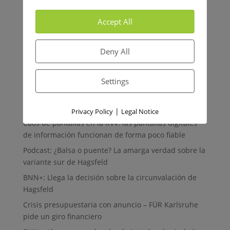
Accept All
Deny All
Settings
Mehr Nachrichten
|
Privacy Policy
Legal Notice
Caos de pantallas en la KVV: las pantallas digitales
de información funcionan de forma poco fiable
Podcast: ¿Balsa o puente? La amarga verdad sobre la
variante sur de Hagsfeld
BNN+: Llega la decisión sobre la circunvalación de
Hagsfeld
Crisis presupuestaria con anuncio – FÜR Karlsruhe
pide un giro financiero