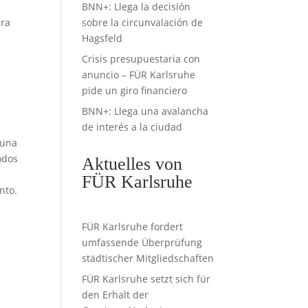
BNN+: Llega la decisión
ara
sobre la circunvalación de
Hagsfeld
Crisis presupuestaria con
anuncio – FÜR Karlsruhe
pide un giro financiero
BNN+: Llega una avalancha
de interés a la ciudad
 una
odos
Aktuelles von
FÜR Karlsruhe
nto.
FÜR Karlsruhe fordert
umfassende Überprüfung
städtischer Mitgliedschaften
FÜR Karlsruhe setzt sich für
den Erhalt der