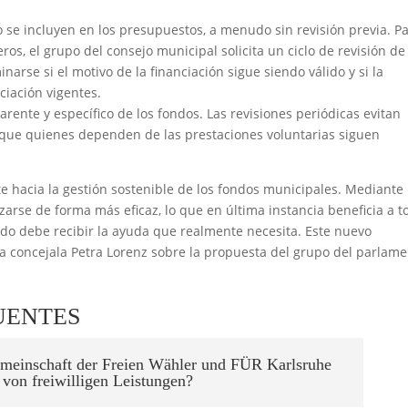
 se incluyen en los presupuestos, a menudo sin revisión previa. P
eros, el grupo del consejo municipal solicita un ciclo de revisión de
arse si el motivo de la financiación sigue siendo válido y si la
nciación vigentes.
rente y específico de los fondos. Las revisiones periódicas evitan
 que quienes dependen de las prestaciones voluntarias siguen
e hacia la gestión sostenible de los fondos municipales. Mediante
izarse de forma más eficaz, lo que en última instancia beneficia a t
do debe recibir la ayuda que realmente necesita. Este nuevo
la concejala Petra Lorenz sobre la propuesta del grupo del parlame
UENTES
emeinschaft der Freien Wähler und FÜR Karlsruhe
von freiwilligen Leistungen?