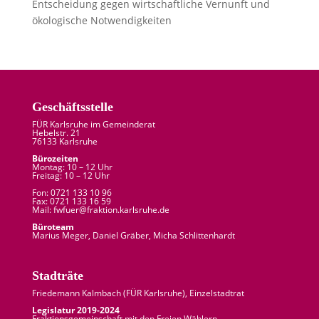
Entscheidung gegen wirtschaftliche Vernunft und
ökologische Notwendigkeiten
Geschäftsstelle
FÜR Karlsruhe im Gemeinderat
Hebelstr. 21
76133 Karlsruhe
Bürozeiten
Montag: 10 – 12 Uhr
Freitag: 10 – 12 Uhr
Fon: 0721 133 10 96
Fax: 0721 133 16 59
Mail: fw
fuer
@
fraktion.
karlsruhe.
de
Büroteam
Marius Meger, Daniel Gräber, Micha Schlittenhardt
Stadträte
Friedemann Kalmbach (
FÜR Karlsruhe
), Einzelstadtrat
Legislatur 2019-2024
Fraktionsgemeinschaft mit den Freien Wählern