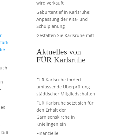
wird verkauft
Geburtentief in Karlsruhe:
Anpassung der Kita- und
Schulplanung
r
Gestalten Sie Karlsruhe mit!
tark
die
Aktuelles von
FÜR Karlsruhe
auch
FÜR Karlsruhe fordert
en
umfassende Überprüfung
-
städtischer Mitgliedschaften
FÜR Karlsruhe setzt sich für
ses
den Erhalt der
Garnisonskirche in
Knielingen ein
e
lädt
Finanzielle