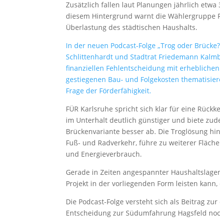
Zusätzlich fallen laut Planungen jährlich etwa
diesem Hintergrund warnt die Wählergruppe FÜR
Überlastung des städtischen Haushalts.
In der neuen Podcast-Folge „Trog oder Brücke
Schlittenhardt und Stadtrat Friedemann Kalmb
finanziellen Fehlentscheidung mit erheblich
gestiegenen Bau- und Folgekosten thematisiere
Frage der Förderfähigkeit.
FÜR Karlsruhe spricht sich klar für eine Rückk
im Unterhalt deutlich günstiger und biete zu
Brückenvariante besser ab. Die Troglösung hin
Fuß- und Radverkehr, führe zu weiterer Fläch
und Energieverbrauch.
Gerade in Zeiten angespannter Haushaltslagen
Projekt in der vorliegenden Form leisten kann
Die Podcast-Folge versteht sich als Beitrag zur
Entscheidung zur Südumfahrung Hagsfeld noch