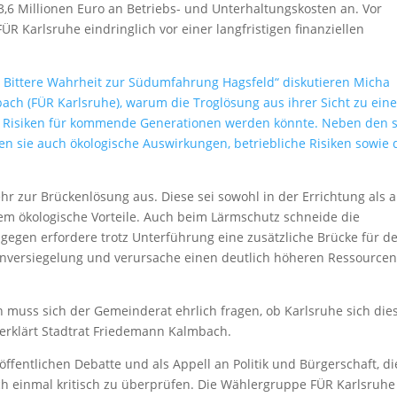
 3,6 Millionen Euro an Betriebs- und Unterhaltungskosten an. Vor
 Karlsruhe eindringlich vor einer langfristigen finanziellen
? Bittere Wahrheit zur Südumfahrung Hagsfeld“ diskutieren Micha
ach (FÜR Karlsruhe), warum die Troglösung aus ihrer Sicht zu eine
en Risiken für kommende Generationen werden könnte. Neben den s
n sie auch ökologische Auswirkungen, betriebliche Risiken sowie 
ehr zur Brückenlösung aus. Diese sei sowohl in der Errichtung als 
dem ökologische Vorteile. Auch beim Lärmschutz schneide die
gegen erfordere trotz Unterführung eine zusätzliche Brücke für d
enversiegelung und verursache einen deutlich höheren Ressourcen
 muss sich der Gemeinderat ehrlich fragen, ob Karlsruhe sich die
, erklärt Stadtrat Friedemann Kalmbach.
 öffentlichen Debatte und als Appell an Politik und Bürgerschaft, di
 einmal kritisch zu überprüfen. Die Wählergruppe FÜR Karlsruhe 