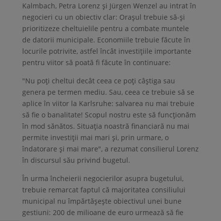
Kalmbach, Petra Lorenz și Jürgen Wenzel au intrat în
negocieri cu un obiectiv clar: Orașul trebuie să-și
prioritizeze cheltuielile pentru a combate muntele
de datorii municipale. Economiile trebuie făcute în
locurile potrivite, astfel încât investițiile importante
pentru viitor să poată fi făcute în continuare:
"Nu poți cheltui decât ceea ce poți câștiga sau
genera pe termen mediu. Sau, ceea ce trebuie să se
aplice în viitor la Karlsruhe: salvarea nu mai trebuie
să fie o banalitate! Scopul nostru este să funcționăm
în mod sănătos. Situația noastră financiară nu mai
permite investiții mai mari și, prin urmare, o
îndatorare și mai mare", a rezumat consilierul Lorenz
în discursul său privind bugetul.
În urma încheierii negocierilor asupra bugetului,
trebuie remarcat faptul că majoritatea consiliului
municipal nu împărtășește obiectivul unei bune
gestiuni: 200 de milioane de euro urmează să fie