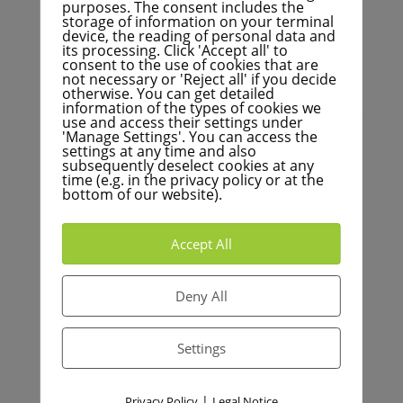
purposes. The consent includes the
storage of information on your terminal
device, the reading of personal data and
its processing. Click 'Accept all' to
consent to the use of cookies that are
not necessary or 'Reject all' if you decide
otherwise. You can get detailed
information of the types of cookies we
use and access their settings under
'Manage Settings'. You can access the
settings at any time and also
subsequently deselect cookies at any
time (e.g. in the privacy policy or at the
bottom of our website).
Mehr Nachrichten
Accept All
Haosul afișajelor la KVV: afișajele de informații
digitale nu funcționează fiabil
Deny All
Podcast: Jgheab sau pod? Adevărul amar despre
varianta de ocolire sudică Hagsfeld
Settings
BNN+: Vine decizia privind ocolirea Hagsfeld
Criza bugetară cu un anunț – FÜR Karlsruhe solicită
|
Privacy Policy
Legal Notice