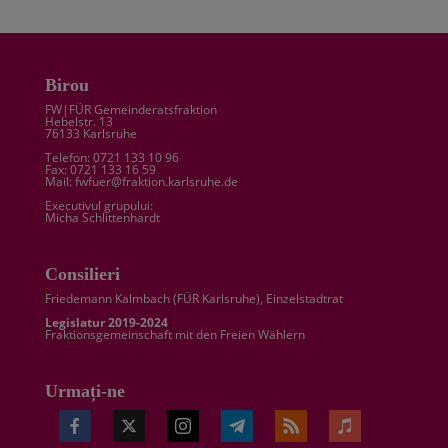
Birou
FW|FÜR Gemeinderatsfraktion
Hebelstr. 13
76133 Karlsruhe
Telefon: 0721 133 10 96
Fax: 0721 133 16 59
Mail: fwfuer@fraktion.karlsruhe.de
Executivul grupului:
Micha Schlittenhardt
Consilieri
Friedemann Kalmbach (
FÜR Karlsruhe
), Einzelstadtrat
Legislatur 2019-2024
Fraktionsgemeinschaft mit den Freien Wählern
Urmați-ne