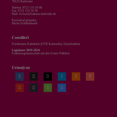
76133 Karlsruhe
Telefon: 0721 133 10 96
Fax: 0721 133 16 59
Mail: fwfuer@fraktion.karlsruhe.de
Executivul grupului:
Micha Schlittenhardt
Consilieri
Friedemann Kalmbach (
FÜR Karlsruhe
), Einzelstadtrat
Legislatur 2019-2024
Fraktionsgemeinschaft mit den Freien Wählern
Urmați-ne