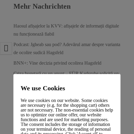
Mehr Nachrichten
Haosul afișajelor la KVV: afișajele de informații digitale
nu funcționează fiabil
Podcast: Jgheab sau pod? Adevărul amar despre varianta
de ocolire sudică Hagsfeld
BNN+: Vine decizia privind ocolirea Hagsfeld
Criza bugetară cu un anunț – FÜR Karlsruhe solicită un
punct de cotitură financiar
We use Cookies
BNN+: Avalanșa de interes vine în oraș
We use cookies on our website. Some cookies
are necessary (e.g. for the shopping cart) others
Aktuelles von FÜR Karlsruhe
are not necessary. The non-essential cookies help
us to optimize our online offer, our website
functions and are used for marketing purposes.
The consent includes the storage of information
FÜR Karlsruhe fordert umfassende Überprüfung
on your terminal device, the reading of personal
data and its processing. Click 'Accept all' to