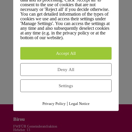
städtischer Mitgliedschaften
consent to the use of cookies that are not
necessary or 'Reject all' if you decide otherwise.
FÜR Karlsruhe setzt sich für den Erhalt der
You can get detailed information of the types of
cookies we use and access their settings under
Garnisonskirche in Knielingen ein
'Manage Settings'. You can access the settings at
any time and also subsequently deselect cookies
Finanzielle Herausforderungen der Kommunen: Ein
at any time (e.g. in the privacy policy or at the
bottom of our website).
Podcast-Gespräch mit Dr. Breitkreuz
FÜR Karlsruhe begrüßt Verkauf städtischer Immobilien
Accept All
– Langjährige Forderung wird umgesetzt
Bei der Südumfahrung in Hagsfeld: Eine riskante
Deny All
Entscheidung gegen wirtschaftliche Vernunft und
ökologische Notwendigkeiten
Settings
|
Privacy Policy
Legal Notice
Birou
FW|FÜR Gemeinderatsfraktion
Hebelstr. 13