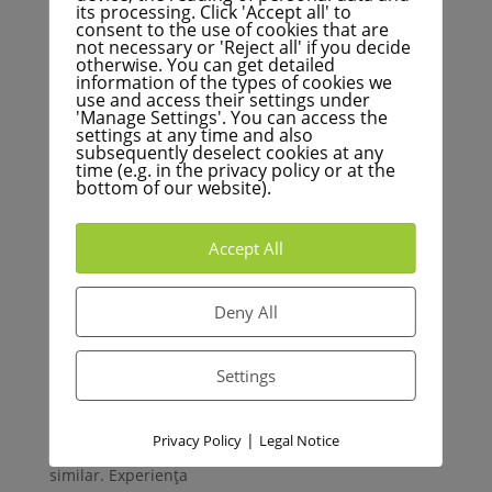
its processing. Click 'Accept all' to
, permit călătorii spontane și fără complicații
consent to the use of cookies that are
not necessary or 'Reject all' if you decide
- un avantaj semnificativ pentru clienții ocazionali.
otherwise. You can get detailed
Integrarea biletelor fără dată în operațiunile
information of the types of cookies we
use and access their settings under
existente ale distribuitoarelor automate este cu
'Manage Settings'. You can access the
siguranță
settings at any time and also
subsequently deselect cookies at any
fezabilă din punct de vedere tehnic. Biletele
time (e.g. in the privacy policy or at the
bottom of our website).
predatate sunt deja disponibile la automatele de
vânzare;
adăugarea opțiunii "fără dată" necesită doar o
Accept All
ajustare minoră
, așa cum se practică deja cu succes în alte asociații
Deny All
de transport
.
Settings
Posibila "conducere gri" nu este singurul argument,
deoarece tipurile de bilete comparabile
|
Privacy Policy
Legal Notice
- inclusiv soluțiile digitale - sunt expuse unui risc
similar. Experiența