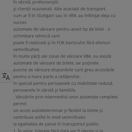
în vârstă, profesioniștii
și clienții ocazionali. Alte asociații de transport,
cum ar fi în Stuttgart sau în VRR, au înființat deja cu
succes
automate de vânzare pentru acest tip de bilet - o
schimbare tehnică care
poate fi realizată și în FÜR Karlsruhe fără eforturi
semnificative.
În multe părți ale zonei de vânzare VBK, nu există
automate de vânzare de bilete, iar puținele
puncte de vânzare disponibile sunt greu accesibile
pentru o mare parte a cetățenilor,
în special pentru persoanele cu mobilitate redusă,
persoanele în vârstă și familiile,
. Vânzările prin intermediul unor automate complete
permit
un acces autodeterminat și flexibil la bilete și
contribuie astfel în mod semnificativ
la egalitatea de șanse în transportul public.
În viitor, biletele fără dată vor fi oferite și la