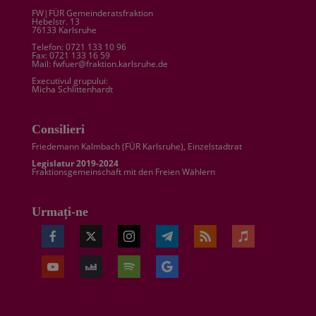
FW|FÜR Gemeinderatsfraktion
Hebelstr. 13
76133 Karlsruhe
Telefon: 0721 133 10 96
Fax: 0721 133 16 59
Mail: fwfuer@fraktion.karlsruhe.de
Executivul grupului:
Micha Schlittenhardt
Consilieri
Friedemann Kalmbach (
FÜR Karlsruhe
), Einzelstadtrat
Legislatur 2019-2024
Fraktionsgemeinschaft mit den Freien Wählern
Urmați-ne