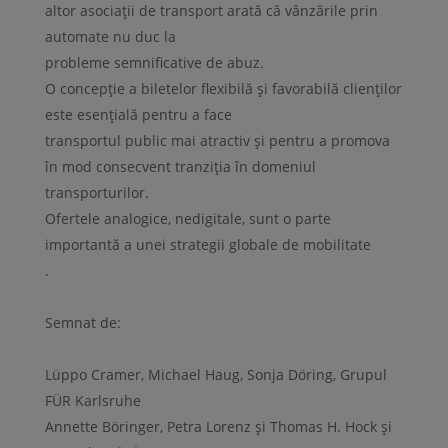
altor asociații de transport arată că vânzările prin
automate nu duc la
probleme semnificative de abuz.
O concepție a biletelor flexibilă și favorabilă clienților
este esențială pentru a face
transportul public mai atractiv și pentru a promova
în mod consecvent tranziția în domeniul
transporturilor.
Ofertele analogice, nedigitale, sunt o parte
importantă a unei strategii globale de mobilitate
.
Semnat de:
Lüppo Cramer, Michael Haug, Sonja Döring, Grupul
FÜR Karlsruhe
Annette Böringer, Petra Lorenz și Thomas H. Hock și