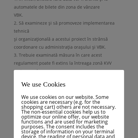
automatele de bilete din zona de vânzare
VBK.
Să examineze și să promoveze implementarea
tehnică
și organizațională a acestui proiect în strânsă
coordonare cu administrația orașului și VBK.
Trebuie examinată măsura în care acest
regulament poate fi extins la întreaga zonă KVV
pe termen lung.
We use Cookies
Fapte / justificare:
We use cookies on our website. Some
cookies are necessary (e.g. for the
Calea actuală prin centrele pentru clienți sau prin
shopping cart) others are not necessary.
poștă
The non-essential cookies help us to
optimize our online offer, our website
prelungește inutil procesul de achiziționare a
functions and are used for marketing
purposes. The consent includes the
biletelor. Biletele fără dată, care sunt disponibile
storage of information on your terminal
direct de la distribuitoarele automate
device, the reading of personal data and