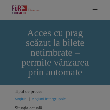
Acces cu prag
scăzut la bilete
netimbrate –
permite vânzarea
prin automate
Tipul de proces
Moțiuni
|
Moțiuni intergrupale
Situația actuală