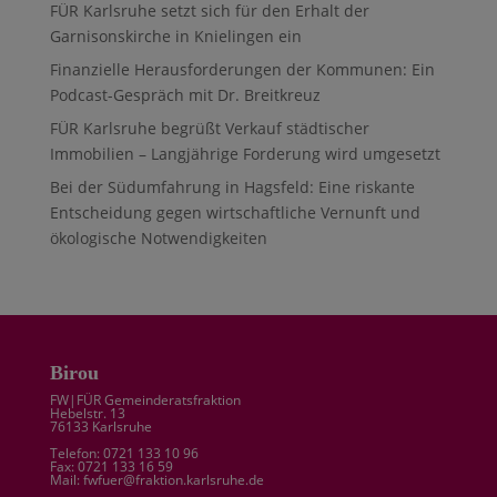
FÜR Karlsruhe setzt sich für den Erhalt der
Garnisonskirche in Knielingen ein
Finanzielle Herausforderungen der Kommunen: Ein
Podcast-Gespräch mit Dr. Breitkreuz
FÜR Karlsruhe begrüßt Verkauf städtischer
Immobilien – Langjährige Forderung wird umgesetzt
Bei der Südumfahrung in Hagsfeld: Eine riskante
Entscheidung gegen wirtschaftliche Vernunft und
ökologische Notwendigkeiten
Birou
FW|FÜR Gemeinderatsfraktion
Hebelstr. 13
76133 Karlsruhe
Telefon: 0721 133 10 96
Fax: 0721 133 16 59
Mail: fwfuer@fraktion.karlsruhe.de