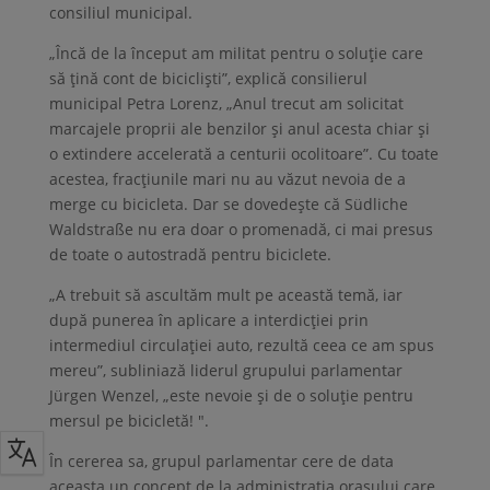
consiliul municipal.
„Încă de la început am militat pentru o soluție care
să țină cont de bicicliști”, explică consilierul
municipal Petra Lorenz, „Anul trecut am solicitat
marcajele proprii ale benzilor și anul acesta chiar și
o extindere accelerată a centurii ocolitoare”. Cu toate
acestea, fracțiunile mari nu au văzut nevoia de a
merge cu bicicleta. Dar se dovedește că Südliche
Waldstraße nu era doar o promenadă, ci mai presus
de toate o autostradă pentru biciclete.
„A trebuit să ascultăm mult pe această temă, iar
după punerea în aplicare a interdicției prin
intermediul circulației auto, rezultă ceea ce am spus
mereu”, subliniază liderul grupului parlamentar
Jürgen Wenzel, „este nevoie și de o soluție pentru
mersul pe bicicletă! ".
În cererea sa, grupul parlamentar cere de data
aceasta un concept de la administrația orașului care