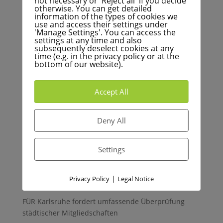
not necessary or 'Reject all' if you decide
otherwise. You can get detailed
Mehr Nachrichten
information of the types of cookies we
use and access their settings under
'Manage Settings'. You can access the
settings at any time and also
subsequently deselect cookies at any
Haosul afișajelor la KVV: afișajele de informații
time (e.g. in the privacy policy or at the
digitale nu funcționează fiabil
bottom of our website).
Podcast: Jgheab sau pod? Adevărul amar despre
varianta de ocolire sudică Hagsfeld
Accept All
BNN+: Vine decizia privind ocolirea Hagsfeld
Criza bugetară cu un anunț – FÜR Karlsruhe solicită
Deny All
un punct de cotitură financiar
BNN+: Avalanșa de interes vine în oraș
Settings
Aktuelles von FÜR Karlsruhe
|
Privacy Policy
Legal Notice
FÜR Karlsruhe fordert umfassende Überprüfung
städtischer Mitgliedschaften