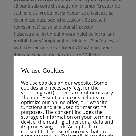
să pună sub control situația din drumul forestier de
sud. În plus, grupul parlamentar se angajează să
examineze dacă Südliche Waldstraße poate fi
redesemnată ca zonă pietonală precum
Kaiserstraße. În timpul programului de lucru, ar fi
posibil doar să împingeți bicicletele. „Bineînțeles, o
astfel de consacrare ar trebui să facă parte doar
dintr-un concept mai larg în care Südliche
Waldstraße poate fi circulată cu bicicleta”, clarifică
consilierul municipal Friedemann Kalmbach.
We use Cookies
Teile diesen Beitrag
We use cookies on our website. Some
cookies are necessary (e.g. for the
shopping cart) others are not necessary.
The non-essential cookies help us to
optimize our online offer, our website
functions and are used for marketing
purposes. The consent includes the
storage of information on your terminal
device, the reading of personal data and
its processing. Click 'Accept all' to
consent to the use of cookies that are