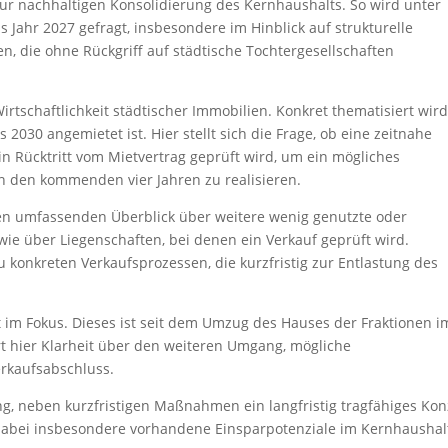
 nachhaltigen Konsolidierung des Kernhaushalts. So wird unter
Jahr 2027 gefragt, insbesondere im Hinblick auf strukturelle
, die ohne Rückgriff auf städtische Tochtergesellschaften
irtschaftlichkeit städtischer Immobilien. Konkret thematisiert wir
2030 angemietet ist. Hier stellt sich die Frage, ob eine zeitnahe
n Rücktritt vom Mietvertrag geprüft wird, um ein mögliches
in den kommenden vier Jahren zu realisieren.
en umfassenden Überblick über weitere wenig genutzte oder
wie über Liegenschaften, bei denen ein Verkauf geprüft wird.
u konkreten Verkaufsprozessen, die kurzfristig zur Entlastung des
 im Fokus. Dieses ist seit dem Umzug des Hauses der Fraktionen i
t hier Klarheit über den weiteren Umgang, mögliche
rkaufsabschluss.
ng, neben kurzfristigen Maßnahmen ein langfristig tragfähiges Ko
dabei insbesondere vorhandene Einsparpotenziale im Kernhaushal