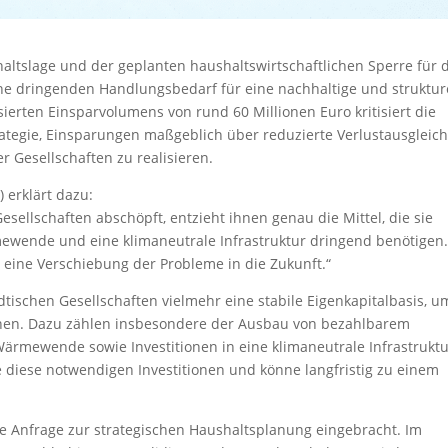
ltslage und der geplanten haushaltswirtschaftlichen Sperre für 
he dringenden Handlungsbedarf für eine nachhaltige und struktur
isierten Einsparvolumens von rund 60 Millionen Euro kritisiert die
ategie, Einsparungen maßgeblich über reduzierte Verlustausgleic
 Gesellschaften zu realisieren.
 erklärt dazu:
sellschaften abschöpft, entzieht ihnen genau die Mittel, die sie
wende und eine klimaneutrale Infrastruktur dringend benötigen
n eine Verschiebung der Probleme in die Zukunft.“
dtischen Gesellschaften vielmehr eine stabile Eigenkapitalbasis, u
nnen. Dazu zählen insbesondere der Ausbau von bezahlbarem
ewende sowie Investitionen in eine klimaneutrale Infrastruktu
diese notwendigen Investitionen und könne langfristig zu einem
e Anfrage zur strategischen Haushaltsplanung eingebracht. Im