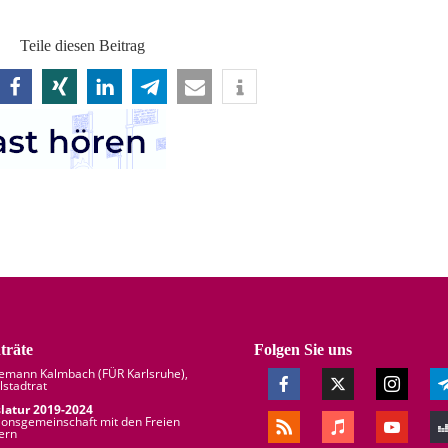
Teile diesen Beitrag
träte
Folgen Sie uns
demann Kalmbach (
FÜR Karlsruhe
),
lstadtrat
slatur 2019-2024
ionsgemeinschaft mit den Freien
ern