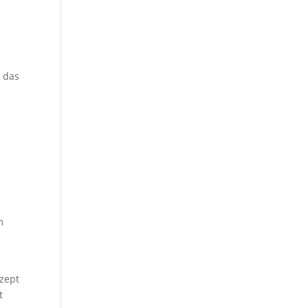
d das
m
nzept
t