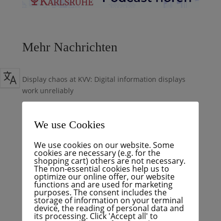
Mehr Nachrichten
Display chaos at KVV: Digital information displays
work unreliably
Podcast: Trough or bridge? Bitter truth about the
Hagsfeld southern bypass
We use Cookies
BNN+: Hagsfeld bypass decision is coming
We use cookies on our website. Some
Budget crisis with an announcement – FÜR Karlsruhe
cookies are necessary (e.g. for the
calls for a financial turning point
shopping cart) others are not necessary.
The non-essential cookies help us to
BNN+: Avalanche of interest is coming to the city
optimize our online offer, our website
functions and are used for marketing
purposes. The consent includes the
Aktuelles von FÜR Karlsruhe
storage of information on your terminal
device, the reading of personal data and
its processing. Click 'Accept all' to