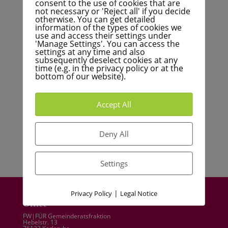
consent to the use of cookies that are
not necessary or 'Reject all' if you decide
FÜR Karlsruhe fordert umfassende Überprüfung
otherwise. You can get detailed
städtischer Mitgliedschaften
information of the types of cookies we
use and access their settings under
FÜR Karlsruhe setzt sich für den Erhalt der
'Manage Settings'. You can access the
Garnisonskirche in Knielingen ein
settings at any time and also
subsequently deselect cookies at any
Finanzielle Herausforderungen der Kommunen: Ein
time (e.g. in the privacy policy or at the
bottom of our website).
Podcast-Gespräch mit Dr. Breitkreuz
FÜR Karlsruhe begrüßt Verkauf städtischer
Immobilien – Langjährige Forderung wird umgesetzt
Accept All
Bei der Südumfahrung in Hagsfeld: Eine riskante
Entscheidung gegen wirtschaftliche Vernunft und
Deny All
ökologische Notwendigkeiten
Settings
|
Privacy Policy
Legal Notice
Office
FW|FÜR Gemeinderatsfraktion
Hebelstr. 13